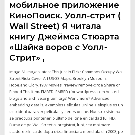
мобильное приложение
КиноПоиск. Уолл-стрит (
Wall Street) Я читала
книгу Джеймса Стюарта
«Шайка воров с Уолл-
Стрит» ,
image All images latest This Just In Flickr Commons Occupy Wall
Street Flickr Cover Art USGS Maps. Brooklyn Museum.
Hope.and.Glory.1987 Movies Preview remove-circle Share or
Embed This Item. EMBED. EMBED (for wordpress.com hosted
blogs and archive.org item
tags) Want more? Advanced
embedding details, examples Películas Online. Pelisplus es un
sitio ideal para ver películas y series online. Nuestro sistema
se preocupa por tener lo último del cine en calidad full HD.
Bursa de pe Wall Street a inregistrat, luni, cea mai mare
scadere zilnica de dupa criza financiara mondiala din 2008, pe