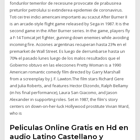
fondurilor temerilor de recesiune provocate de prabusirea
preturilor petrolului si extinderea epidemiei de coronavirus.
Toti cei trei indici americani importanti au scazut After Burner II
is an arcade-style flight game released by Sega in 1987. It is the
second game in the After Burner series. In the game, players fly
a F-14 Tomcat jet fighter, gunning down enemies while avoiding
incoming fire. Acciones argentinas recuperan hasta 23% en el
premarket de Wall Street. Es luego de derrumbarse hasta un
70% el pasado lunes luego de los malos resultados que el
Gobierno obtuvo en las elecciones Pretty Woman is a 1990
American romantic comedy film directed by Garry Marshall
from a screenplay by J. F. Lawton.The film stars Richard Gere
and Julia Roberts, and features Hector Elizondo, Ralph Bellamy
(in his final performance), Laura San Giacomo, and Jason
Alexander in supporting roles. Set in 1987, the film's story
centers on down-on-her-luck Hollywood prostitute Vivian Ward,
who is
Peliculas Online Gratis en Hd en
audio Latino Castellano y