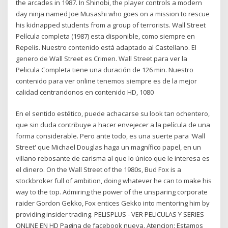
the arcades in 1987. In Shinobi, the player controls a modern
day ninja named Joe Musashi who goes on a mission to rescue
his kidnapped students from a group of terrorists. Wall Street
Película completa (1987) esta disponible, como siempre en
Repelis. Nuestro contenido está adaptado al Castellano. El
genero de Wall Street es Crimen. Wall Street para ver la
Pelicula Completa tiene una duración de 126 min. Nuestro
contenido para ver online tenemos siempre es de la mejor
calidad centrandonos en contenido HD, 1080
En el sentido estético, puede achacarse su look tan ochentero,
que sin duda contribuye a hacer envejecer a la película de una
forma considerable. Pero ante todo, es una suerte para 'Wall
Street' que Michael Douglas haga un magnífico papel, en un
villano rebosante de carisma al que lo único que le interesa es
el dinero. On the Wall Street of the 1980s, Bud Fox is a
stockbroker full of ambition, doing whatever he can to make his
way to the top. Admiring the power of the unsparing corporate
raider Gordon Gekko, Fox entices Gekko into mentoring him by
providing insider trading. PELISPLUS - VER PELICULAS Y SERIES
ONLINE EN HD Pagina de facebook nueva. Atencion: Estamos