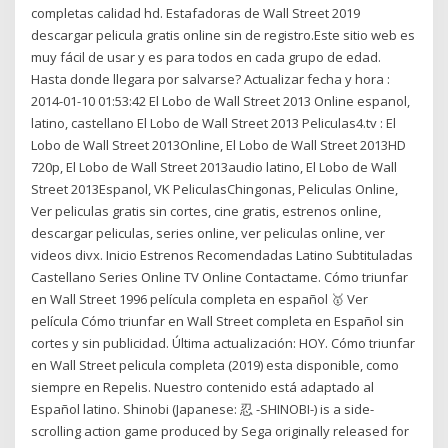
completas calidad hd. Estafadoras de Wall Street 2019
descargar pelicula gratis online sin de registro.Este sitio web es
muy fácil de usar y es para todos en cada grupo de edad.
Hasta donde llegara por salvarse? Actualizar fecha y hora :
2014-01-10 01:53:42 El Lobo de Wall Street 2013 Online espanol,
latino, castellano El Lobo de Wall Street 2013 Peliculas4.tv : El
Lobo de Wall Street 2013Online, El Lobo de Wall Street 2013HD
720p, El Lobo de Wall Street 2013audio latino, El Lobo de Wall
Street 2013Espanol, VK PeliculasChingonas, Peliculas Online,
Ver peliculas gratis sin cortes, cine gratis, estrenos online,
descargar peliculas, series online, ver peliculas online, ver
videos divx. Inicio Estrenos Recomendadas Latino Subtituladas
Castellano Series Online TV Online Contactame. Cómo triunfar
en Wall Street 1996 película completa en español 🥇 Ver
película Cómo triunfar en Wall Street completa en Español sin
cortes y sin publicidad. Última actualización: HOY. Cómo triunfar
en Wall Street pelicula completa (2019) esta disponible, como
siempre en Repelis. Nuestro contenido está adaptado al
Español latino. Shinobi (Japanese: 忍 -SHINOBI-) is a side-
scrolling action game produced by Sega originally released for