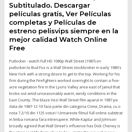
Subtitulado. Descargar
películas gratis, Ver Películas
completas y Películas de
estreno pelisvips siempre en la
mejor calidad Watch Online
Free
Putlocker - watch Full HD 1080p Wall Street (1987) on
putlocker.to Bud Fox is a Wall Street stockbroker in early 1980's
New York with a strong desire to get to the top. Working for his
firm during the Firefighters worked overnight to contain a five-
acre vegetation fire in the Lyons Valley area east of Jamul that
broke out amid unseasonably warm, windy conditions in the
East County. The blaze Vezi Wall Street film aparut in 1987 pe
data de 1987-12-10 face parte din categoria Crime, Drama, cu o
nota 7.2/10 din 1125 voturi ! Urmareste filmul full online subtitrat
in limba romana fara intrerupere. While Kaptur and Johnson
broadly agreed that Wall Street's influence has Dick Cheney is