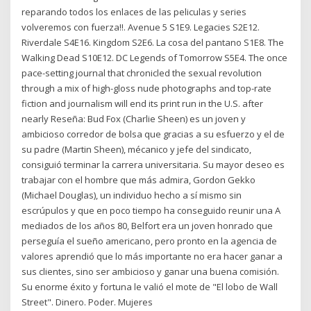
reparando todos los enlaces de las peliculas y series
volveremos con fuerza!!. Avenue 5 S1E9. Legacies S2E12.
Riverdale S4E16. Kingdom S2E6. La cosa del pantano S1E8. The
Walking Dead S10E12. DC Legends of Tomorrow S5E4. The once
pace-setting journal that chronicled the sexual revolution
through a mix of high-gloss nude photographs and top-rate
fiction and journalism will end its print run in the U.S. after
nearly Reseña: Bud Fox (Charlie Sheen) es un joven y
ambicioso corredor de bolsa que gracias a su esfuerzo y el de
su padre (Martin Sheen), mécanico y jefe del sindicato,
consiguió terminar la carrera universitaria. Su mayor deseo es
trabajar con el hombre que más admira, Gordon Gekko
(Michael Douglas), un individuo hecho a sí mismo sin
escrúpulos y que en poco tiempo ha conseguido reunir una A
mediados de los años 80, Belfort era un joven honrado que
perseguía el sueño americano, pero pronto en la agencia de
valores aprendió que lo más importante no era hacer ganar a
sus clientes, sino ser ambicioso y ganar una buena comisión.
Su enorme éxito y fortuna le valió el mote de "El lobo de Wall
Street". Dinero. Poder. Mujeres